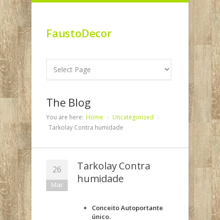
FaustoDecor
The Blog
You are here:
Home
Uncategorized
Tarkolay Contra humidade
Tarkolay Contra
26
humidade
Mar
Conceito Autoportante
único.