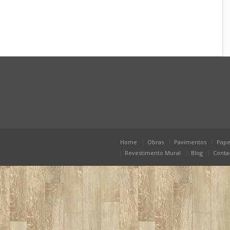
Home
Obras
Pavimentos
Pape
Revestimento Mural
Blog
Conta