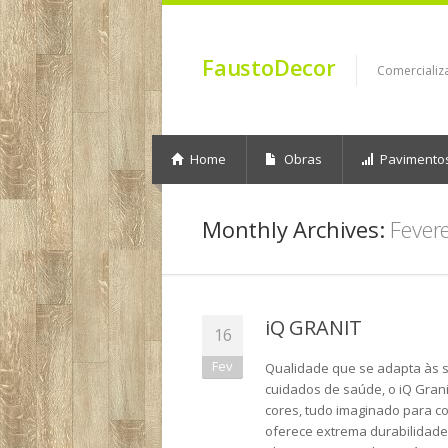
FaustoDecor
Comercializ
Home
Obras
Pavimento
Monthly Archives:
Fever
iQ GRANIT
16
Fev
Qualidade que se adapta às 
cuidados de saúde, o iQ Gra
cores, tudo imaginado para c
oferece extrema durabilidade