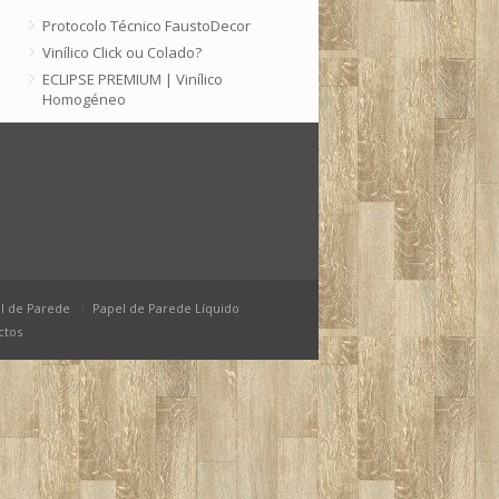
Protocolo Técnico FaustoDecor
Vinílico Click ou Colado?
ECLIPSE PREMIUM | Vinílico
Homogéneo
Arquivo
Setembro 2025
Junho 2025
Março 2025
Janeiro 2025
Dezembro 2024
l de Parede
Papel de Parede Líquido
ctos
Maio 2024
Março 2024
Janeiro 2024
Outubro 2023
Julho 2023
Março 2023
Fevereiro 2023