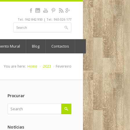
Tel.: 962 842 950 | Tel.: 965 026 177
mento Mural
Blog
Contactos
You are here:
Home
2023
Fevereiro
Procurar
Notícias