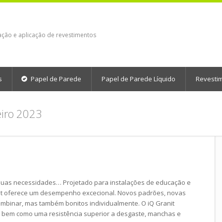
ação e aplicação de revestimentos
s
Papel de Parede
Papel de Parede Líquido
Revesti
eiro 2023
suas necessidades… Projetado para instalações de educação e
nit oferece um desempenho excecional. Novos padrões, novas
ombinar, mas também bonitos individualmente. O iQ Granit
 bem como uma resistência superior a desgaste, manchas e