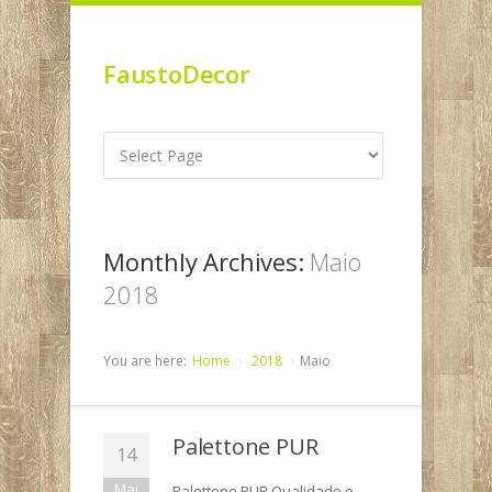
FaustoDecor
Monthly Archives:
Maio
2018
You are here:
Home
2018
Maio
Palettone PUR
14
Mai
Palettone PUR Qualidade e