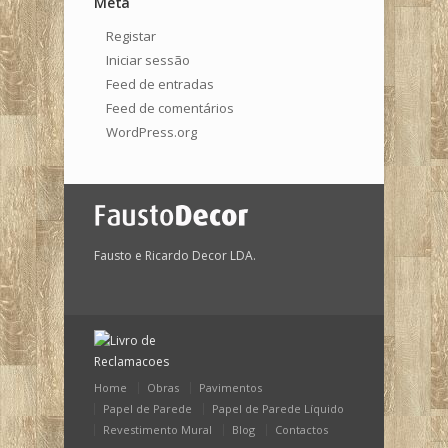
Meta
Registar
Iniciar sessão
Feed de entradas
Feed de comentários
WordPress.org
Fausto e Ricardo Decor LDA.
Home
Obras
Pavimentos
Papel de Parede
Papel de Parede Líquido
Revestimento Mural
Blog
Contactos