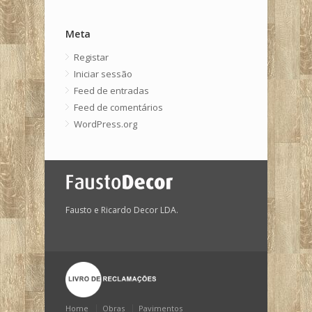
Meta
Registar
Iniciar sessão
Feed de entradas
Feed de comentários
WordPress.org
Fausto e Ricardo Decor LDA.
Home
Obras
Pavimentos