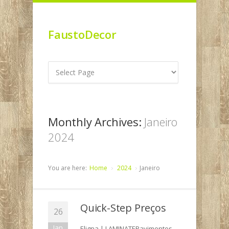
FaustoDecor
Monthly Archives:
Janeiro
2024
You are here:
Home
2024
Janeiro
Quick-Step Preços
26
Jan
Eligna | LAMINATEPavimentos