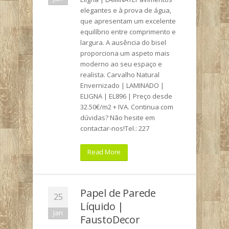
elegantes e à prova de água,
que apresentam um excelente
equilíbrio entre comprimento e
largura. A ausência do bisel
proporciona um aspeto mais
moderno ao seu espaço e
realista. Carvalho Natural
Envernizado | LAMINADO |
ELIGNA | EL896 | Preço desde
32.50€/m2 + IVA. Continua com
dúvidas? Não hesite em
contactar-nos!Tel.: 227
Read More
Papel de Parede
25
Líquido |
Jan
FaustoDecor