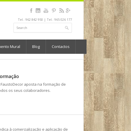
Tel.: 962 842 950 | Tel.: 965 026 177
mento Mural
Blog
Contactos
Formação
 FaustoDecor aposta na formação de
odos os seus colaboradores.
dica à comercialização e aplicação de