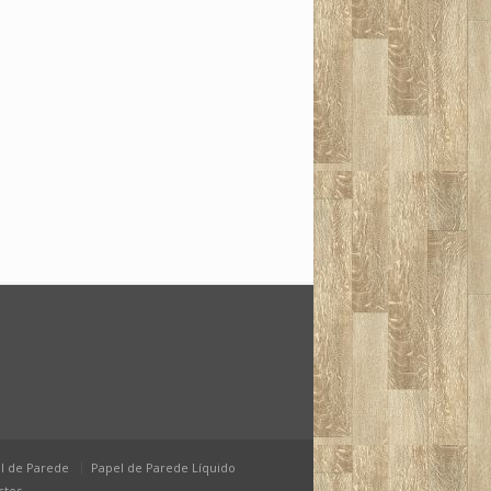
l de Parede
Papel de Parede Líquido
ctos