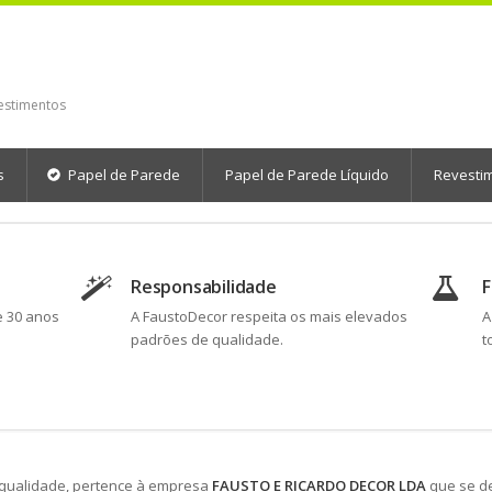
estimentos
s
Papel de Parede
Papel de Parede Líquido
Revesti
Responsabilidade
e 30 anos
A FaustoDecor respeita os mais elevados
A
padrões de qualidade.
t
 qualidade, pertence à empresa
FAUSTO E RICARDO DECOR LDA
que se de