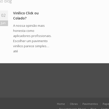
so Blog
Vinílico Click ou
02
Colado?
Jun
A nossa opinião mais
honesta como
aplicadores profissionais.
Escolher um pavimento
vinílico parece simples…
até
Home
Obras
Pavimentos
Pape
Revestimento Mural
Blog
Conta