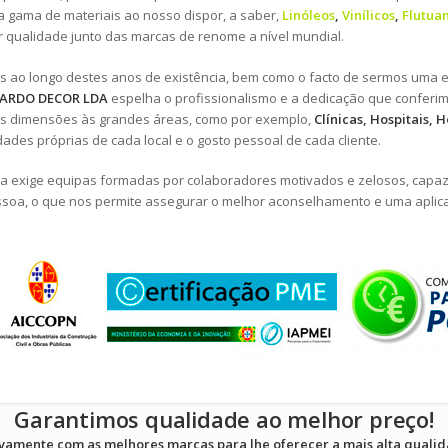
ta gama de materiais ao nosso dispor, a saber,
Linóleos
,
Vinílicos
,
Flutua
r qualidade junto das marcas de renome a nível mundial.
os ao longo destes anos de existência, bem como o facto de sermos uma
CARDO DECOR LDA
espelha o profissionalismo e a dedicação que conferi
 dimensões às grandes áreas, como por exemplo,
Clínicas, Hospitais, H
ades próprias de cada local e o gosto pessoal de cada cliente.
a exige equipas formadas por colaboradores motivados e zelosos, capaz
ssoa, o que nos permite assegurar o melhor aconselhamento e uma aplica
Garantimos qualidade ao melhor preço!
vamente com as melhores marcas para lhe oferecer a mais alta qualid