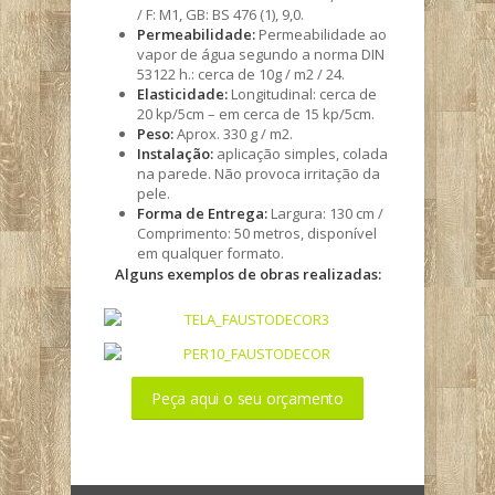
/ F: M1, GB: BS 476 (1), 9,0.
Permeabilidade:
Permeabilidade ao
vapor de água segundo a norma DIN
53122 h.: cerca de 10g / m2 / 24.
Elasticidade:
Longitudinal: cerca de
20 kp/5cm – em cerca de 15 kp/5cm.
Peso:
Aprox. 330 g / m2.
Instalação:
aplicação simples, colada
na parede. Não provoca irritação da
pele.
Forma de Entrega:
Largura: 130 cm /
Comprimento: 50 metros, disponível
em qualquer formato.
Alguns exemplos de obras realizadas:
Peça aqui o seu orçamento