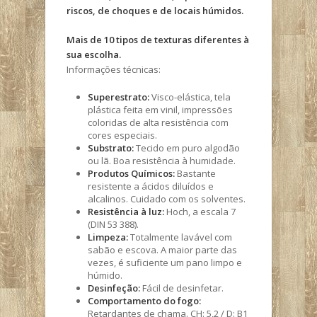
riscos, de choques e de locais húmidos.
Mais de 10 tipos de texturas diferentes à
sua escolha.
Informações técnicas:
Superestrato:
Visco-elástica, tela
plástica feita em vinil, impressões
coloridas de alta resistência com
cores especiais.
Substrato:
Tecido em puro algodão
ou lã. Boa resistência à humidade.
Produtos Químicos:
Bastante
resistente a ácidos diluídos e
alcalinos. Cuidado com os solventes.
Resistência à luz:
Hoch, a escala 7
(DIN 53 388).
Limpeza:
Totalmente lavável com
sabão e escova. A maior parte das
vezes, é suficiente um pano limpo e
húmido.
Desinfeção:
Fácil de desinfetar.
Comportamento do fogo:
Retardantes de chama. CH: 5,2 / D: B1