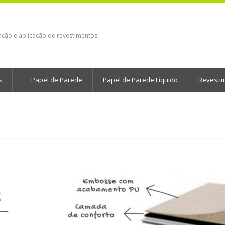
ação e aplicação de revestimentos
s
Papel de Parede
Papel de Parede Líquido
Revesti