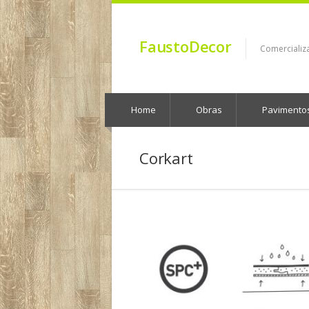
FaustoDecor
Comercializ
Home
Obras
Pavimento
Corkart