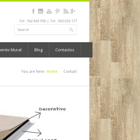
Tel.: 962 842 950 | Tel.: 965 026 177
mento Mural
Blog
Contactos
You are here:
Home
Corkart