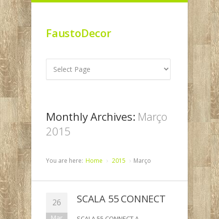
FaustoDecor
Monthly Archives:
Março
2015
You are here:
Home
2015
Março
SCALA 55 CONNECT
26
Mar
SCALA 55 CONNECT A