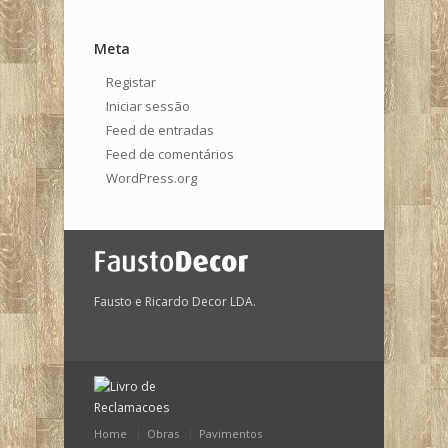
Meta
Registar
Iniciar sessão
Feed de entradas
Feed de comentários
WordPress.org
Fausto e Ricardo Decor LDA.
Home
Obras
Pavimentos