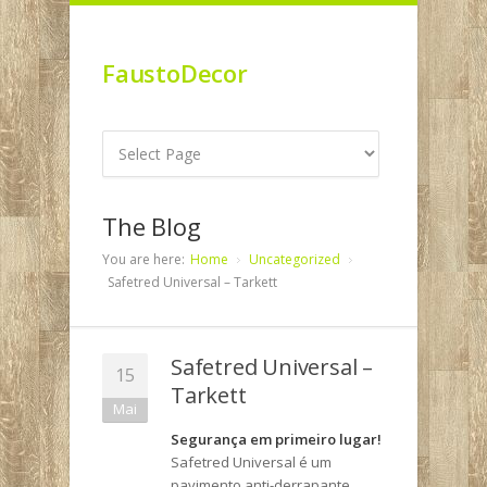
FaustoDecor
The Blog
You are here:
Home
Uncategorized
Safetred Universal – Tarkett
Safetred Universal –
15
Tarkett
Mai
Segurança em primeiro lugar!
Safetred Universal é um
pavimento anti-derrapante