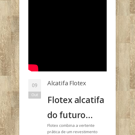
Alcatifa Flotex
09
Out
Flotex alcatifa
do futuro…
Flotex combina a vertente
prática de um revestimento