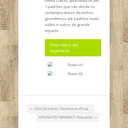
Flotex Classic apresenta-se em
7 padrões que vão desde os
contemporâneos desenhos
geométricos até padrões muito
subtis e outros de grande
impacto.
Peça aqui o seu
orçamento
←
One Direction, fotomural oficial…
KRONOTEX MAMMUT Flutuante
→