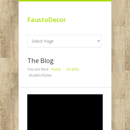
FaustoDecor
The Blog
You are here:
Home
Alcatifa
Alcatifa Flotex