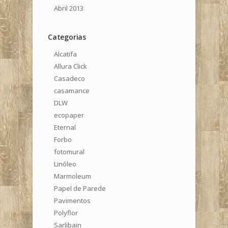
Abril 2013
Categorias
Alcatifa
Allura Click
Casadeco
casamance
DLW
ecopaper
Eternal
Forbo
fotomural
Linóleo
Marmoleum
Papel de Parede
Pavimentos
Polyflor
Sarlibain