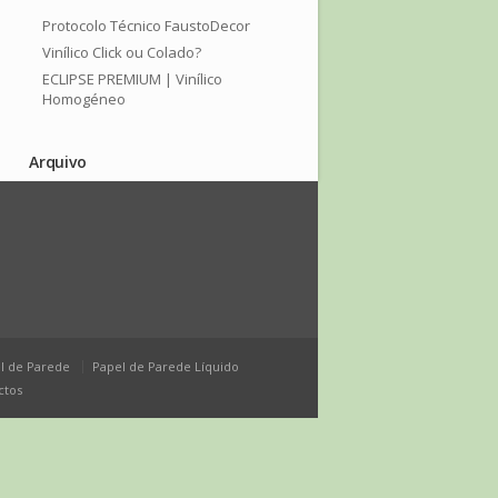
Protocolo Técnico FaustoDecor
Vinílico Click ou Colado?
ECLIPSE PREMIUM | Vinílico
Homogéneo
Arquivo
Setembro 2025
Junho 2025
Março 2025
Janeiro 2025
Dezembro 2024
Maio 2024
Março 2024
l de Parede
Papel de Parede Líquido
Janeiro 2024
ctos
Outubro 2023
Julho 2023
Março 2023
Fevereiro 2023