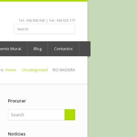
Tel.: 962 842 950 | Tel.: 965 026 177
mento Mural
Blog
Contactos
re:
Home
Uncategorized
RIO MADEIRA
Procurar
Notícias