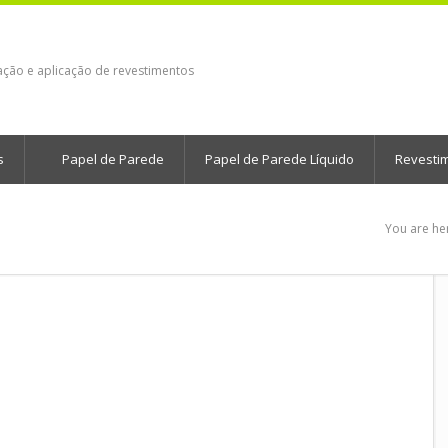
ação e aplicação de revestimentos
s
Papel de Parede
Papel de Parede Líquido
Revesti
You are he