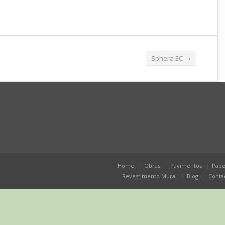
Sphera EC
→
Home
Obras
Pavimentos
Pape
Revestimento Mural
Blog
Conta