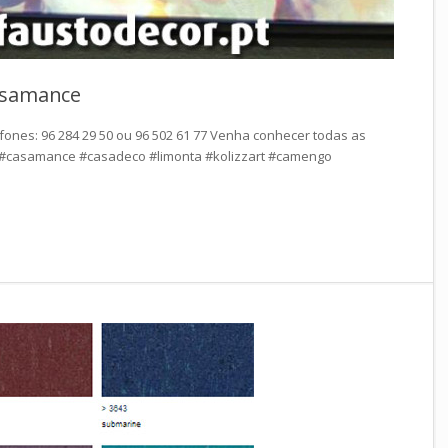
asamance
efones: 96 284 29 50 ou 96 502 61 77 Venha conhecer todas as
. #casamance #casadeco #limonta #kolizzart #camengo