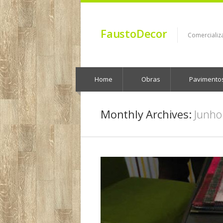
FaustoDecor
Comercializ
Home
Obras
Pavimento
Monthly Archives:
Junho