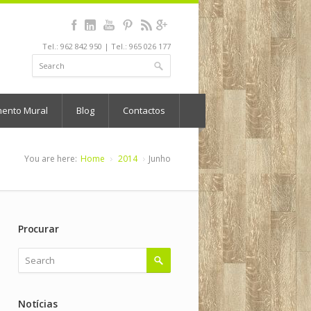
Tel.: 962 842 950 | Tel.: 965 026 177
mento Mural
Blog
Contactos
You are here:
Home
2014
Junho
Procurar
Notícias