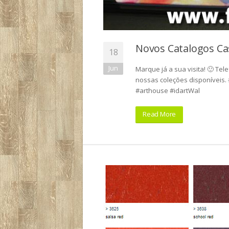
Novos Catalogos C
18
Jun
Marque já a sua visita! 🙂 Tel
nossas coleções disponíveis
#arthouse #idartWal
Read More