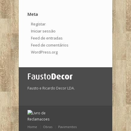
Meta
Registar
Iniciar sessão
Feed de entradas
Feed de comentários
WordPress.org
Fausto e Ricardo Decor LDA.
Home
Obras
Pavimentos