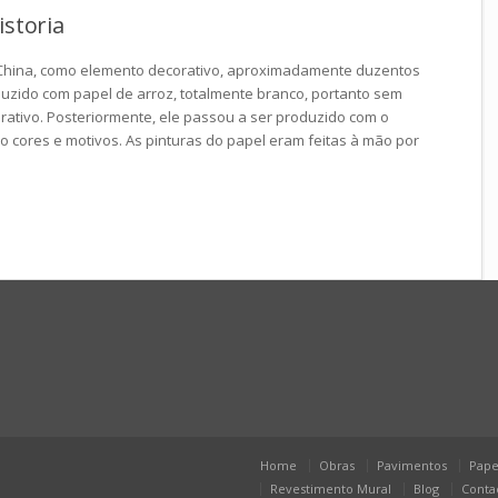
istoria
 China, como elemento decorativo, aproximadamente duzentos
duzido com papel de arroz, totalmente branco, portanto sem
rativo. Posteriormente, ele passou a ser produzido com o
 cores e motivos. As pinturas do papel eram feitas à mão por
Home
Obras
Pavimentos
Pape
Revestimento Mural
Blog
Conta