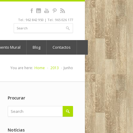
Tel.: 962 842 950 | Tel.: 965 026 177
mento Mural
Blog
Contactos
You are here:
Home
2013
Junho
Procurar
Notícias