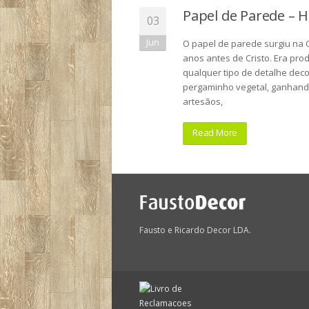
Papel de Parede – H
03
Jun
O papel de parede surgiu na
anos antes de Cristo. Era pro
qualquer tipo de detalhe deco
pergaminho vegetal, ganhando
artesãos,
Read More
Fausto e Ricardo Decor LDA.