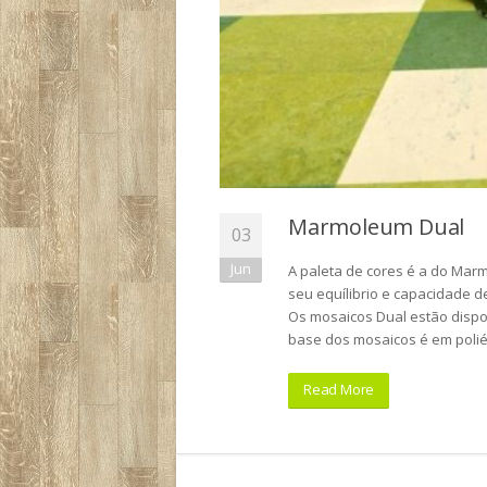
Marmoleum Dual
03
Jun
A paleta de cores é a do Mar
seu equílibrio e capacidade d
Os mosaicos Dual estão dispo
base dos mosaicos é em poli
Read More