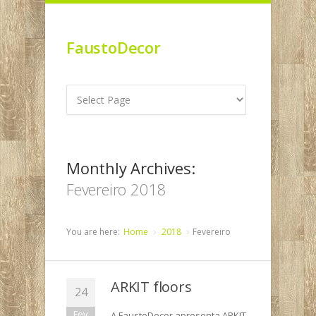
FaustoDecor
Monthly Archives:
Fevereiro 2018
You are here:
Home
2018
Fevereiro
ARKIT floors
24
Fev
A FaustoDecor apresenta ARKIT