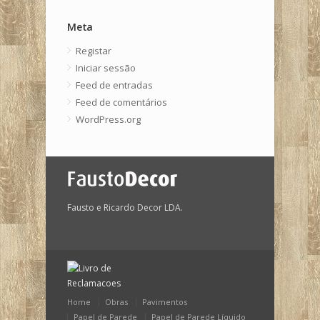
Meta
Registar
Iniciar sessão
Feed de entradas
Feed de comentários
WordPress.org
Fausto e Ricardo Decor LDA.
Home
Obras
Pavimentos
Papel de Parede
Papel de Parede Líquido