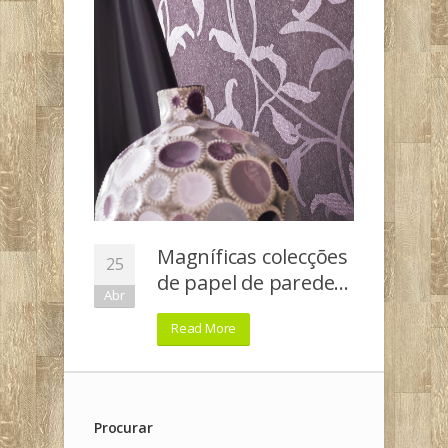
Magníficas colecções
25
de papel de parede…
Abr
Read More
Procurar