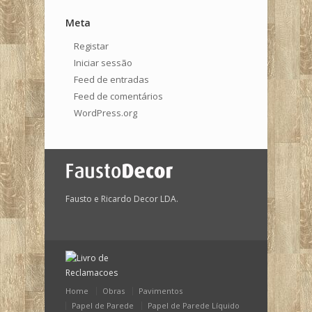
Meta
Registar
Iniciar sessão
Feed de entradas
Feed de comentários
WordPress.org
Fausto e Ricardo Decor LDA.
Home
Obras
Pavimentos
Papel de Parede
Papel de Parede Líquido