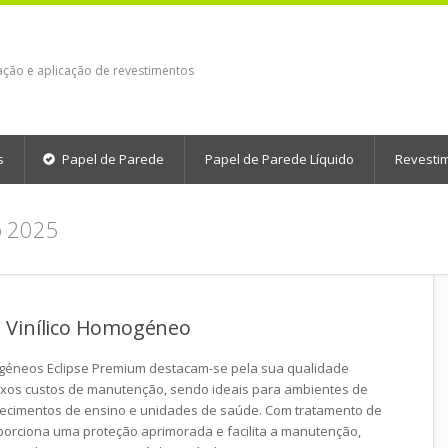
ação e aplicação de revestimentos
s
Papel de Parede
Papel de Parede Líquido
Revesti
o 2025
 Vinílico Homogéneo
ogéneos Eclipse Premium destacam-se pela sua qualidade
aixos custos de manutenção, sendo ideais para ambientes de
lecimentos de ensino e unidades de saúde. Com tratamento de
porciona uma proteção aprimorada e facilita a manutenção,