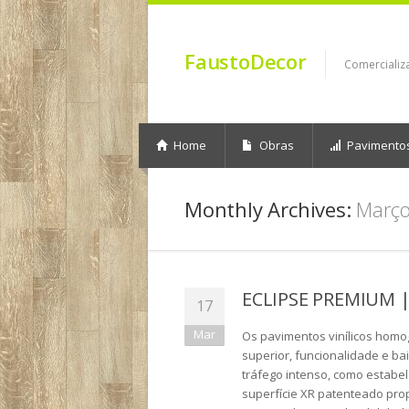
FaustoDecor
Comercializ
Home
Obras
Pavimento
Monthly Archives:
Març
ECLIPSE PREMIUM |
17
Mar
Os pavimentos vinílicos hom
superior, funcionalidade e b
tráfego intenso, como estabe
superfície XR patenteado pro