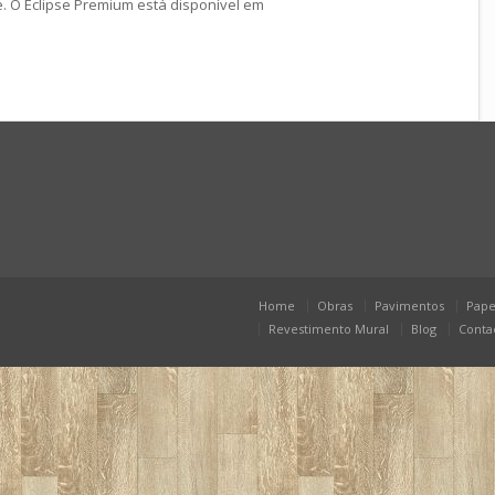
. O Eclipse Premium está disponível em
Home
Obras
Pavimentos
Pape
Revestimento Mural
Blog
Conta