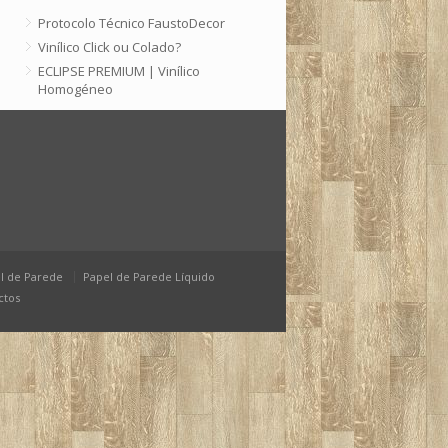
Protocolo Técnico FaustoDecor
Vinílico Click ou Colado?
ECLIPSE PREMIUM | Vinílico
Homogéneo
Arquivo
Setembro 2025
Junho 2025
Março 2025
Janeiro 2025
Dezembro 2024
l de Parede
Papel de Parede Líquido
ctos
Maio 2024
Março 2024
Janeiro 2024
Outubro 2023
Julho 2023
Março 2023
Fevereiro 2023