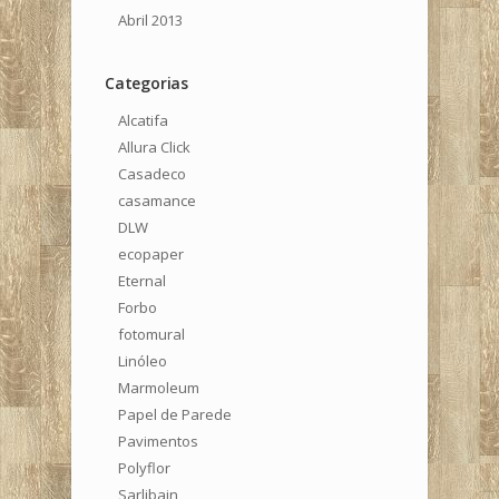
Abril 2013
Categorias
Alcatifa
Allura Click
Casadeco
casamance
DLW
ecopaper
Eternal
Forbo
fotomural
Linóleo
Marmoleum
Papel de Parede
Pavimentos
Polyflor
Sarlibain