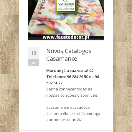
Novos Catalogos
18
Casamance
Jun
Marque já a sua visita! 🙂
Telefones: 96 284 29 50 ou 96
502 61 77
Venha conhecer todas as
nossas coleções disponíveis.
#casamance #casadeco
#limonta #kolizzart #camengo
#arthouse #idartWal