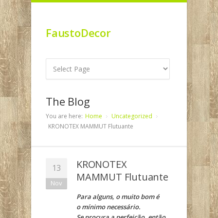
FaustoDecor
The Blog
You are here:
Home
Uncategorized
KRONOTEX MAMMUT Flutuante
KRONOTEX
13
MAMMUT Flutuante
Nov
Para alguns, o muito bom é
o mínimo necessário.
Se procura a perfeição, então