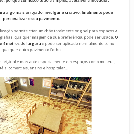
ue, porque connosco tudo é simples, acessível e inovador.
a algo mais arrojado, invulgar e criativo, finalmente pode
personalizar o seu pavimento.
lização permite criar um chão totalmente original para espaços
a
tografias, qualquer imagem da sua preferência, pode ser usada.
O
e 4 metros de largura
e pode ser aplicado normalmente como
qualquer outro pavimento Forbo.
e original e marcante especialmente em espaços como museus,
téis, comerciais, ensino e hospitalar…