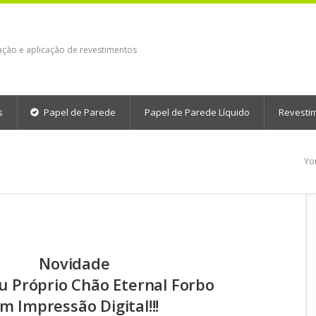
ação e aplicação de revestimentos
s
Papel de Parede
Papel de Parede Líquido
Revesti
Yo
Novidade
eu Próprio Chão Eternal Forbo
m Impressão Digital!!!