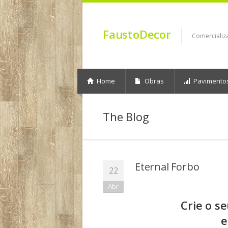
FaustoDecor
Comercializ
Home
Obras
Pavimento
The Blog
Eternal Forbo
22
Abr
Crie o s
e