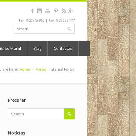
Tel.: 962 842 950 | Tel.: 965 026 177
mento Mural
Blog
Contactos
u are here:
Home
Forbo
Eternal Forbo
Procurar
Notícias