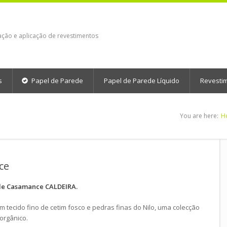
ação e aplicação de revestimentos
s
Papel de Parede
Papel de Parede Líquido
Revesti
You are here:
H
ce
de Casamance CALDEIRA.
tecido fino de cetim fosco e pedras finas do Nilo, uma colecção
orgânico.