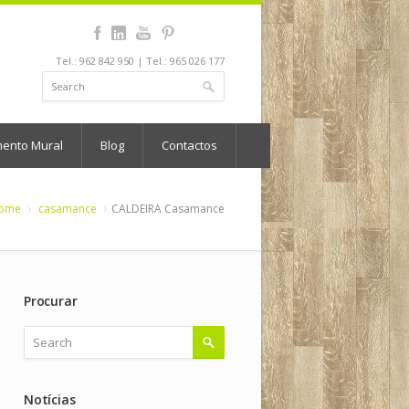
Tel.: 962 842 950 | Tel.: 965 026 177
mento Mural
Blog
Contactos
ome
casamance
CALDEIRA Casamance
Procurar
Notícias