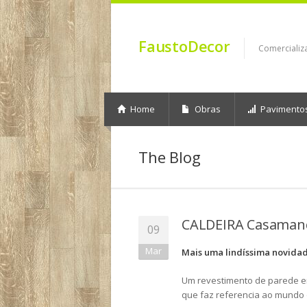
FaustoDecor
Comercializ
Home
Obras
Pavimento
The Blog
CALDEIRA Casaman
09
Mar
Mais uma lindíssima novida
Um revestimento de parede em 
que faz referencia ao mundo 