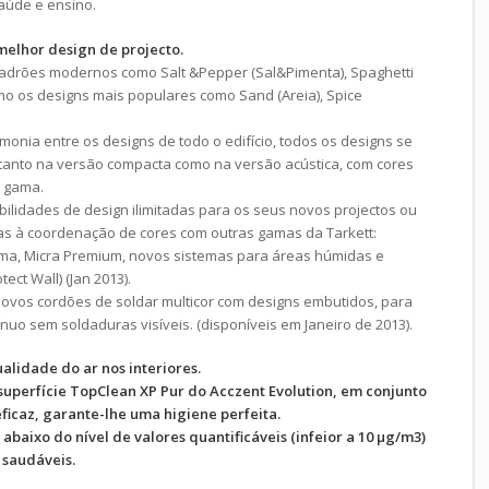
aúde e ensino.
melhor design de projecto.
padrões modernos como Salt &Pepper (Sal&Pimenta), Spaghetti
mo os designs mais populares como Sand (Areia), Spice
onia entre os designs de todo o edifício, todos os designs se
tanto na versão compacta como na versão acústica, com cores
 gama.
bilidades de design ilimitadas para os seus novos projectos ou
as à coordenação de cores com outras gamas da Tarkett:
tima, Micra Premium, novos sistemas para áreas húmidas e
ct Wall) (Jan 2013).
ovos cordões de soldar multicor com designs embutidos, para
uo sem soldaduras visíveis. (disponíveis em Janeiro de 2013).
alidade do ar nos interiores.
superfície TopClean XP Pur do Acczent Evolution, em conjunto
ficaz, garante-lhe uma higiene perfeita.
baixo do nível de valores quantificáveis (infeior a 10 µg/m3)
 saudáveis.