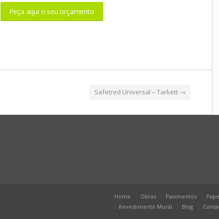
Peça aqui o seu orçamento
Safetred Universal – Tarkett
→
Home
Obras
Pavimentos
Pape
Revestimento Mural
Blog
Conta