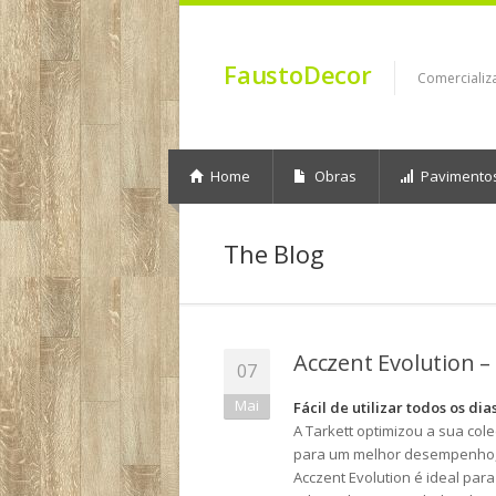
FaustoDecor
Comercializ
Home
Obras
Pavimento
The Blog
Acczent Evolution –
07
Mai
Fácil de utilizar todos os di
A Tarkett optimizou a sua co
para um melhor desempenho, de
Acczent Evolution é ideal par