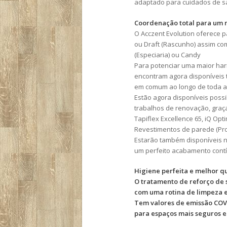
adaptado para cuidados de s
Coordenação total para um 
O Acczent Evolution oferece 
ou Draft (Rascunho) assim co
(Especiaria) ou Candy
Para potenciar uma maior harm
encontram agora disponíveis 
em comum ao longo de toda a
Estão agora disponíveis possi
trabalhos de renovação, graç
Tapiflex Excellence 65, iQ Op
Revestimentos de parede (Prote
Estarão também disponíveis n
um perfeito acabamento contín
Higiene perfeita e melhor qu
O tratamento de reforço de 
com uma rotina de limpeza e
Tem valores de emissão COV a
para espaços mais seguros e