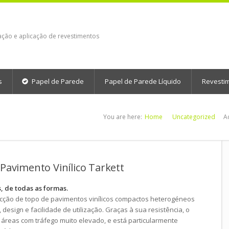
ação e aplicação de revestimentos
s
Papel de Parede
Papel de Parede Líquido
Revesti
You are here:
Home
Uncategorized
A
 Pavimento Vinílico Tarkett
as, de todas as formas.
lecção de topo de pavimentos vinílicos compactos heterogéneos
sign e facilidade de utilização. Graças à sua resistência, o
a áreas com tráfego muito elevado, e está particularmente