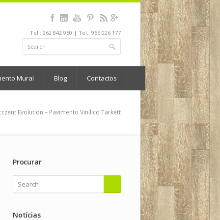
Tel.: 962 842 950 | Tel.: 965 026 177
mento Mural
Blog
Contactos
cczent Evolution – Pavimento Vinílico Tarkett
Procurar
Notícias