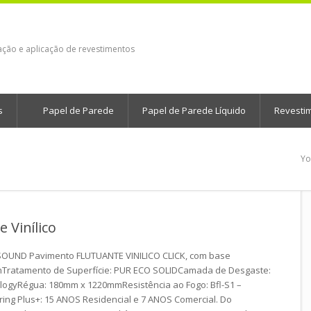
ação e aplicação de revestimentos
s
Papel de Parede
Papel de Parede Líquido
Revesti
Yo
 Vinílico
OSOUND Pavimento FLUTUANTE VINILICO CLICK, com base
Tratamento de Superfície: PUR ECO SOLIDCamada de Desgaste:
gyRégua: 180mm x 1220mmResistência ao Fogo: Bfl-S1 –
ing Plus+: 15 ANOS Residencial e 7 ANOS Comercial. Do