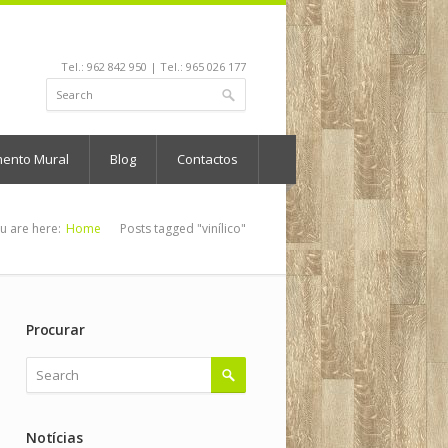
Tel.: 962 842 950 | Tel.: 965 026 177
mento Mural
Blog
Contactos
u are here:
Home
Posts tagged "vinílico"
Procurar
Notícias