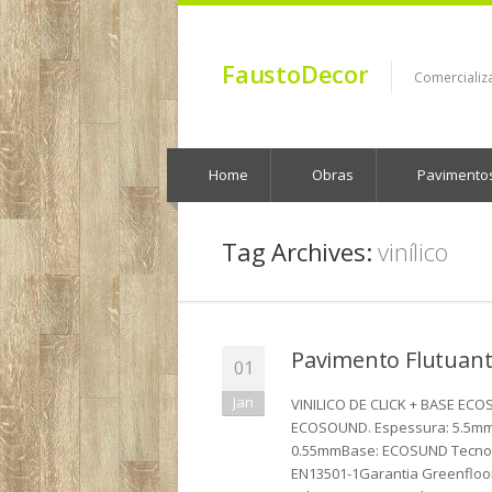
FaustoDecor
Comercializ
Home
Obras
Pavimento
Tag Archives:
vinílico
Pavimento Flutuante
01
Jan
VINILICO DE CLICK + BASE EC
ECOSOUND. Espessura: 5.5mm
0.55mmBase: ECOSUND Tecnolo
EN13501-1Garantia Greenfloor