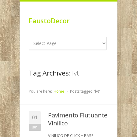
FaustoDecor
Tag Archives:
lvt
You are here:
Home
Posts tagged "lvt"
Pavimento Flutuante
01
Vinílico
Jan
VINILICO DE CLICK + BASE