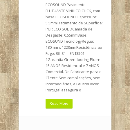
ECOSOUND Pavimento
FLUTUANTE VINILICO CLICK, com
base ECOSOUND. Espessura:
5.5mmTratamento de Superfície:
PUR ECO SOLIDCamada de
Desgaste: 0.55mmBase:
ECOSUND TecnologyRégua:
180mm x 1220mmResistência ao
Fogo: Bfl-S1 – EN13501-
1Garantia Greenflooring Plus+:
15 ANOS Residencial e 7 ANOS
Comercial. Do Fabricante para o
Cliente!Sem complicações, sem
intermediários, a FaustoDecor
Portugal assegura o
Read More