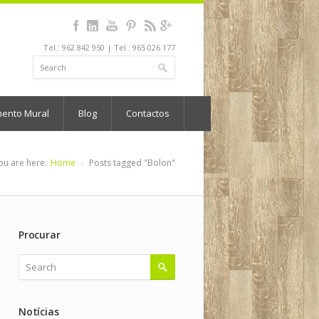
Tel.: 962 842 950 | Tel.: 965 026 177
mento Mural
Blog
Contactos
ou are here:
Home
Posts tagged "Bolon"
Procurar
Notícias