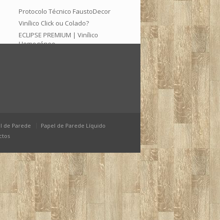
Protocolo Técnico FaustoDecor
Vinílico Click ou Colado?
ECLIPSE PREMIUM | Vinílico
Homogéneo
Arquivo
Setembro 2025
Junho 2025
Março 2025
Janeiro 2025
l de Parede
Papel de Parede Líquido
Dezembro 2024
ctos
Maio 2024
Março 2024
Janeiro 2024
Outubro 2023
Julho 2023
Março 2023
Fevereiro 2023