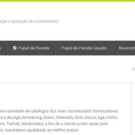
ação e aplicação de revestimentos
s
Papel de Parede
Papel de Parede Líquido
Revesti
Y
uma variedade de catálogos dos mais conceituados fornecedores
 e divulga (Armstrong, Bolon, Chilewich, DLW, Desso, Ege, Forbo,
om, Tarkett, Windmöller), a fim de o cliente poder optar pelo
a. Garantimos qualidade ao melhor preço!