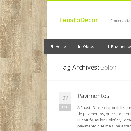
FaustoDecor
Comercializ
Home
Obras
Pavimento
Tag Archives:
Bolon
Pavimentos
07
Mai
A FaustoDecor disponibiliza 
de pavimentos, que representa
Lusotufo, mFlor, Polyflor, Tecs
pavimento que mais lhe agrad