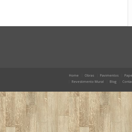
Home
Obras
Pavimentos
Pape
Revestimento Mural
Blog
Conta