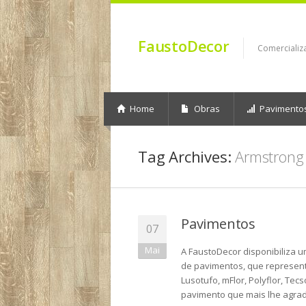
FaustoDecor
Comercializ
Home
Obras
Pavimento
Tag Archives:
Armstrong
Pavimentos
07
Mai
A FaustoDecor disponibiliza 
de pavimentos, que representa
Lusotufo, mFlor, Polyflor, Tecs
pavimento que mais lhe agrad