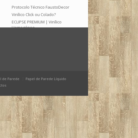
Protocolo Técnico FaustoDecor
Vinílico Click ou Colado?
ECLIPSE PREMIUM | Vinílico
Homogéneo
Arquivo
Setembro 2025
Junho 2025
Março 2025
Janeiro 2025
l de Parede
Papel de Parede Líquido
Dezembro 2024
ctos
Maio 2024
Março 2024
Janeiro 2024
Outubro 2023
Julho 2023
Março 2023
Fevereiro 2023