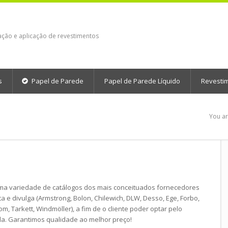
ação e aplicação de revestimentos
s
Papel de Parede
Papel de Parede Líquido
Revesti
You ar
uma variedade de catálogos dos mais conceituados fornecedores
 e divulga (Armstrong, Bolon, Chilewich, DLW, Desso, Ege, Forbo,
om, Tarkett, Windmöller), a fim de o cliente poder optar pelo
a. Garantimos qualidade ao melhor preço!