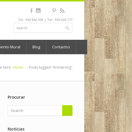
Tel.: 962 842 950 | Tel.: 965 026 177
mento Mural
Blog
Contactos
e here:
Home
Posts tagged "Armstrong"
Procurar
Notícias