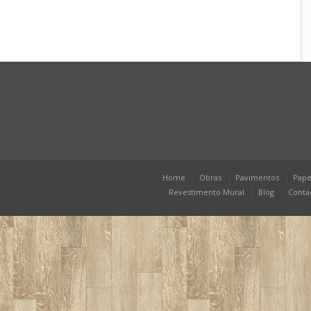
Home
Obras
Pavimentos
Pape
Revestimento Mural
Blog
Conta