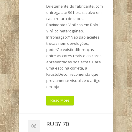
Diretamente do fabricante, com
entrega até 96 horas, salvo em
caso rutura de stock.
Pavimentos Vinilicos em Rolo |
Vinílico heterogéneo.
Infromação:* Não são aceites
trocas nem devoluções,
poderão existir diferenças
entre as cores reais e as cores
apresentadas nos ecrãs. Para
uma escolha correta, a
FaustoDecor recomenda que
previamente visualize o artigo
em loja
Read More
RUBY 70
06