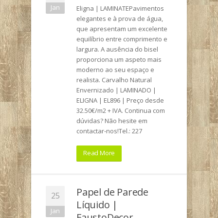
Jan
Eligna | LAMINATEPavimentos
elegantes e à prova de água,
que apresentam um excelente
equilíbrio entre comprimento e
largura. A ausência do bisel
proporciona um aspeto mais
moderno ao seu espaço e
realista. Carvalho Natural
Envernizado | LAMINADO |
ELIGNA | EL896 | Preço desde
32.50€/m2 + IVA. Continua com
dúvidas? Não hesite em
contactar-nos!Tel.: 227
Read More
Papel de Parede
25
Líquido |
Jan
FaustoDecor