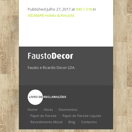
Published
Julho 27, 2017
at
940 × 318
in
VIDAMAR Hotels & Resorts
Fausto e Ricardo Decor LDA.
Home
Obras
Pavimentos
Papel de Parede
Papel de Parede Líquido
Revestimento Mural
Blog
Contactos