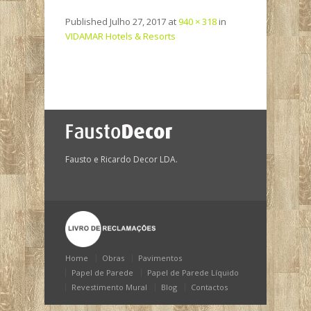
Published
Julho 27, 2017
at
940 × 318
in
VIDAMAR Hotels & Resorts
Fausto e Ricardo Decor LDA.
Home
Obras
Pavimentos
Papel de Parede
Papel de Parede Líquido
Revestimento Mural
Blog
Contactos