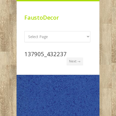
FaustoDecor
137905_432237
Next →