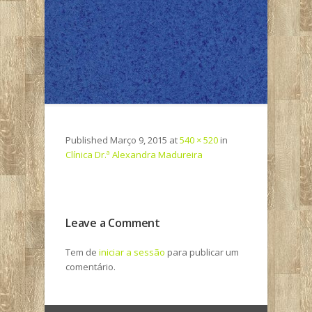
Published
Março 9, 2015
at
540 × 520
in
Clínica Dr.ª Alexandra Madureira
Leave a Comment
Tem de
iniciar a sessão
para publicar um
comentário.