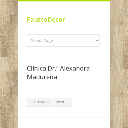
FaustoDecor
Clínica Dr.ª Alexandra
Madureira
Previous
Next
←
→