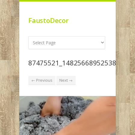
FaustoDecor
87475521_1482566895253885_22
← Previous
Next →