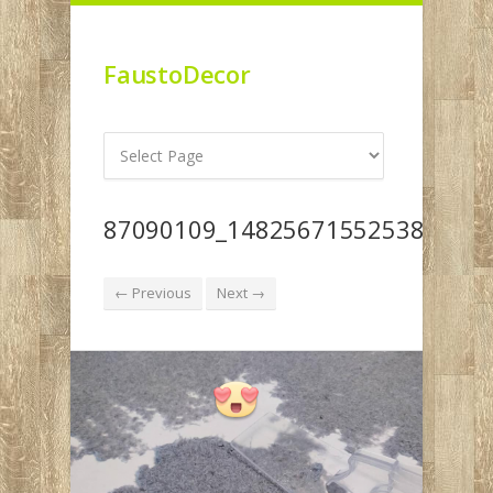
FaustoDecor
87090109_1482567155253859_23
← Previous
Next →