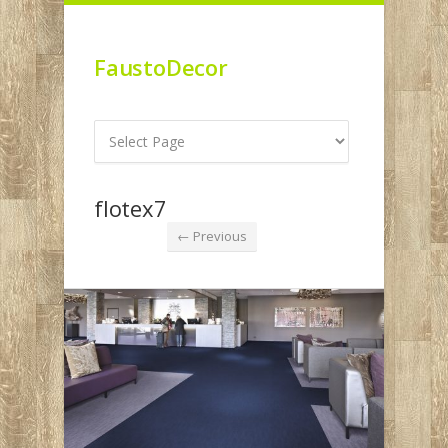
FaustoDecor
flotex7
← Previous