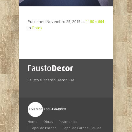
Published
Novembro 25, 2015
at
1180 × 664
in
Flotex
Fausto e Ricardo Decor LDA.
Home
Obras
Pavimentos
Papel de Parede
Papel de Parede Líquido