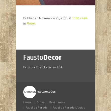
Published
Novembro 25, 2015
at
1180 × 664
in
Flotex
Fausto e Ricardo Decor LDA.
Home
Obras
Pavimentos
Papel de Parede
Papel de Parede Líquido