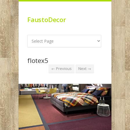
FaustoDecor
flotex5
← Previous
Next →