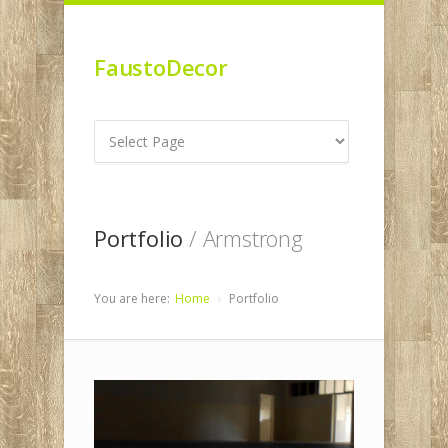
FaustoDecor
Portfolio
/ Armstrong
You are here:
Home
Portfolio