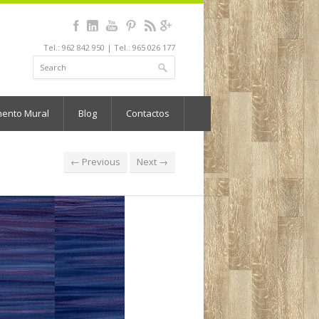
Tel.: 962 842 950 | Tel.: 965 026 177
mento Mural
Blog
Contactos
← Previous
Next →