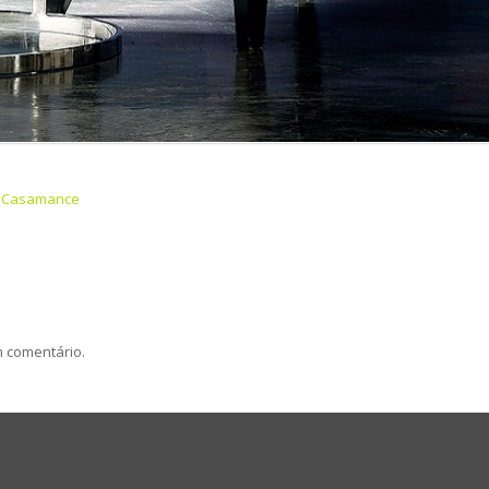
n
Casamance
m comentário.