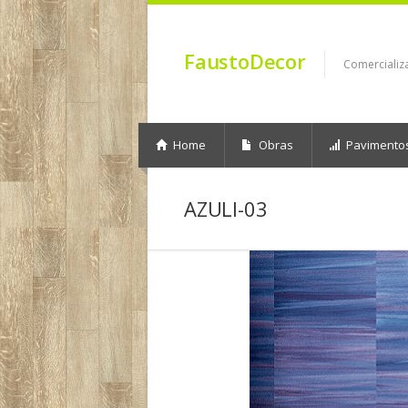
FaustoDecor
Comercializ
Home
Obras
Pavimento
AZULI-03