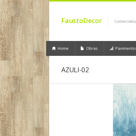
FaustoDecor
Comercializ
Home
Obras
Pavimento
AZULI-02