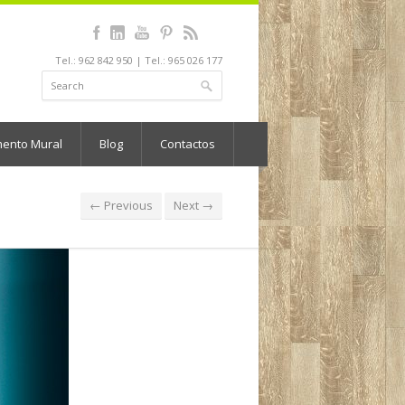
Tel.: 962 842 950 | Tel.: 965 026 177
mento Mural
Blog
Contactos
← Previous
Next →