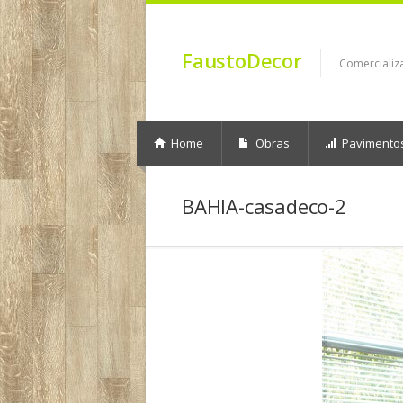
FaustoDecor
Comercializ
Home
Obras
Pavimento
BAHIA-casadeco-2