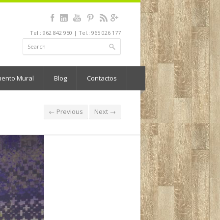
Tel.: 962 842 950 | Tel.: 965 026 177
mento Mural
Blog
Contactos
← Previous
Next →