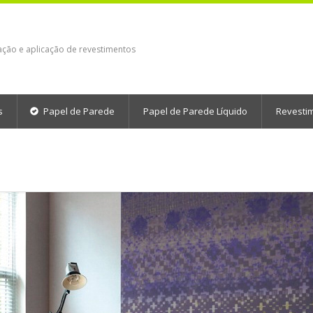
ação e aplicação de revestimentos
s
Papel de Parede
Papel de Parede Líquido
Revesti