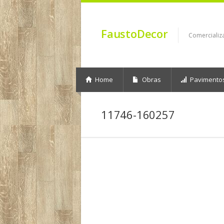
FaustoDecor
Comercializ
Home
Obras
Pavimento
11746-160257