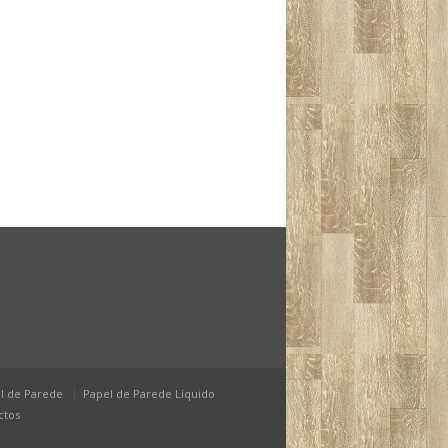
l de Parede
Papel de Parede Líquido
ctos