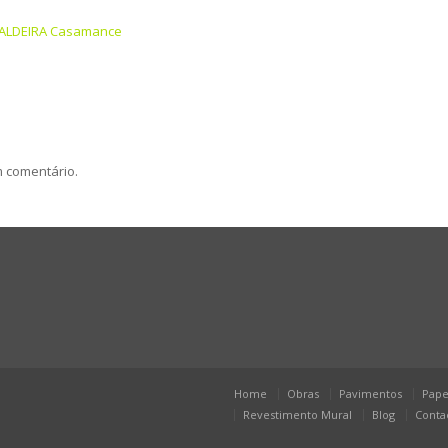
ALDEIRA Casamance
m comentário.
Home
Obras
Pavimentos
Pape
Revestimento Mural
Blog
Conta