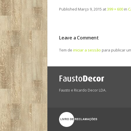
Published
Março 9, 2015
at
399 × 600
in
C
Leave a Comment
Tem de
iniciar a sessão
para publicar u
Fausto e Ricardo Decor LDA.