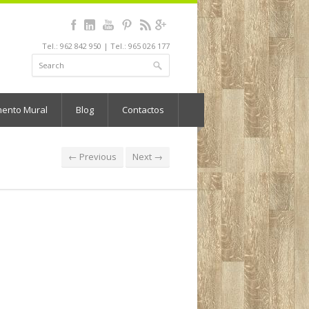
Tel.: 962 842 950 | Tel.: 965 026 177
mento Mural
Blog
Contactos
← Previous
Next →