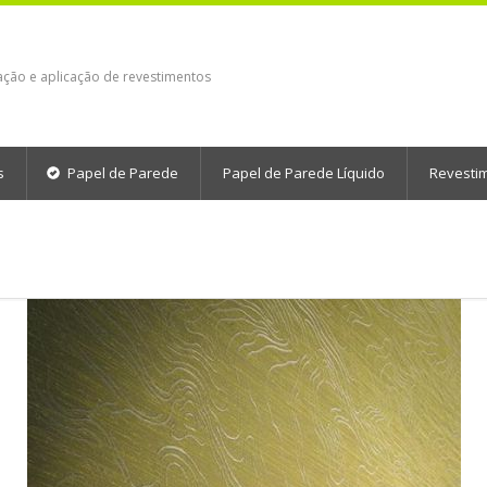
ação e aplicação de revestimentos
s
Papel de Parede
Papel de Parede Líquido
Revesti