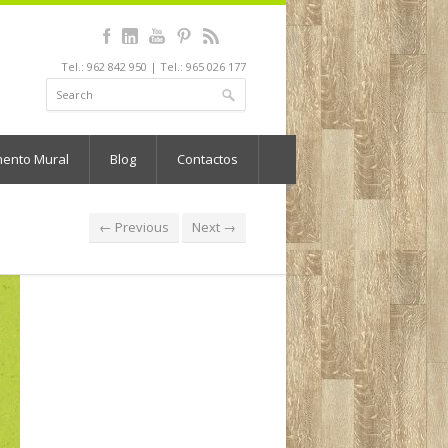
Tel.: 962 842 950 | Tel.: 965 026 177
mento Mural
Blog
Contactos
← Previous
Next →