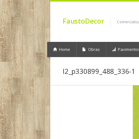
FaustoDecor
Comercializ
Home
Obras
Pavimento
l2_p330899_488_336-1