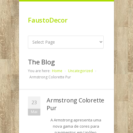
FaustoDecor
The Blog
You are here:
Home
Uncategorized
Armstrong Colorette Pur
Armstrong Colorette
23
Pur
Mai
A Armstrong apresenta uma
nova gama de cores para
pavimentos em Linóleo.