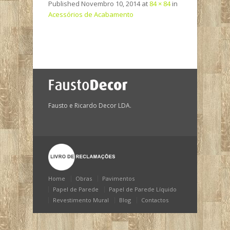
Published
Novembro 10, 2014
at
84 × 84
in
Acessórios de Acabamento
Fausto e Ricardo Decor LDA.
Home
Obras
Pavimentos
Papel de Parede
Papel de Parede Líquido
Revestimento Mural
Blog
Contactos