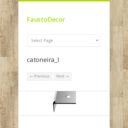
FaustoDecor
catoneira_l
← Previous
Next →