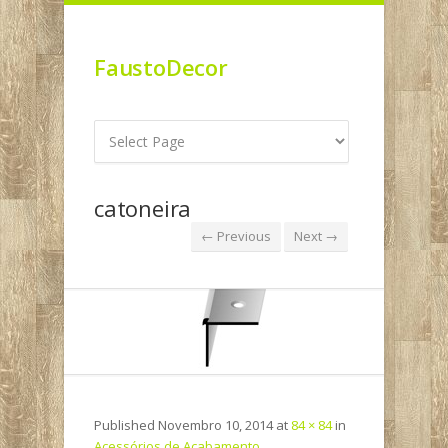
FaustoDecor
catoneira
← Previous
Next →
Published
Novembro 10, 2014
at
84 × 84
in
Acessórios de Acabamento