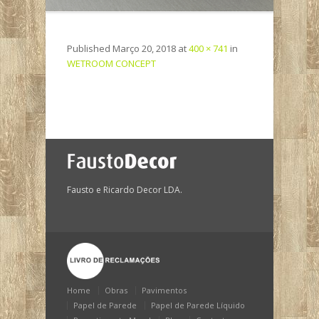
Published
Março 20, 2018
at
400 × 741
in
WETROOM CONCEPT
Fausto e Ricardo Decor LDA.
Home
Obras
Pavimentos
Papel de Parede
Papel de Parede Líquido