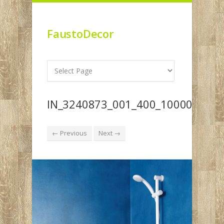
FaustoDecor
IN_3240873_001_400_10000
← Previous
Next →