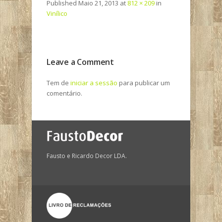
Published
Maio 21, 2013
at
812 × 209
in
Vinílico
Leave a Comment
Tem de
iniciar a sessão
para publicar um
comentário.
Fausto e Ricardo Decor LDA.